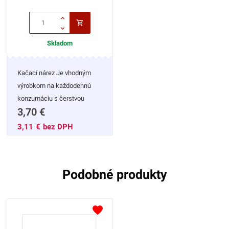
Skladom
Kačací nárez Je vhodným
výrobkom na každodennú
konzumáciu s čerstvou
3,70
€
zeleninou.
3,11
€
bez DPH
Podobné produkty