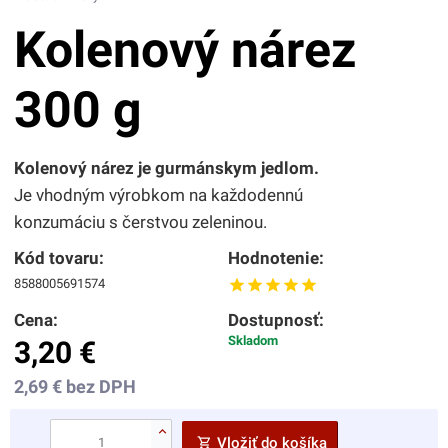
Kolenový nárez
300 g
Kolenový nárez je gurmánskym jedlom.
Je vhodným výrobkom na každodennú
konzumáciu s čerstvou zeleninou.
Kód tovaru:
Hodnotenie:
8588005691574
Cena:
Dostupnosť:
Skladom
3,20
€
2,69
€
bez DPH
Vložiť do košíka