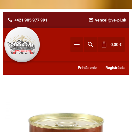
+421 905 977 991
vencel@ve-pi.sk
Zabudnuté heslo?
0,00
€
E-mail
Prihlásenie
Registrácia
Nákupný košík je prázdny