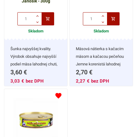
Jánošík - 300g
Skladom
Skladom
Šunka najvyššej kvality.
Mäsová nátierka s kačacím
Výrobok obsahuje najvyšší
mäsom a kačacou pečeňou
podiel mäsa lahodnej chuti,
Jemne korenistá lahodnej
3,60
€
2,70
€
pri konzervárenskej výrobe.
chuti, ľahko roztierateľná.
Konzerva sa otvára z oboch
Vhodná pre rýchle raňajky ale
3,03
€
bez DPH
2,27
€
bez DPH
strán, aby sa dal výrobok
aj počas dňa s čerstvou
ľahko vybrať a nakrájať.
zeleninou.
Najlepšie podávať z
maslovým chlebom a
čerstvou zeleninou. Po
ochutnaní určite oceníte
kvalitu výrobku a stanete sa