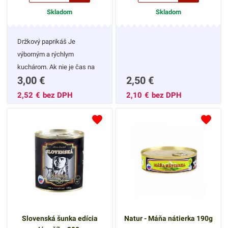
Skladom
Skladom
Držkový paprikáš Je
výborným a rýchlym
kuchárom. Ak nie je čas na
3,00
€
2,50
€
zdĺhavé varenie stačí trošku
nariediť pitnou vodou, nechať
2,52
€
bez DPH
2,10
€
bez DPH
zovrieť a máte hotové jedlo.
Slovenská šunka edícia
Natur - Máňa nátierka 190g