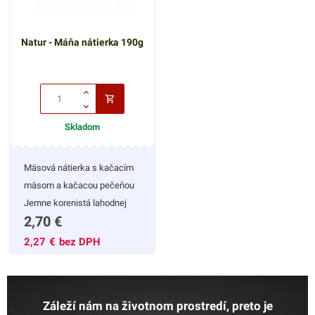
jeho verným konzumentom.
Natur - Máňa nátierka 190g
Skladom
Mäsová nátierka s kačacím
mäsom a kačacou pečeňou
Jemne korenistá lahodnej
2,70
€
chuti, ľahko roztierateľná.
Vhodná pre rýchle raňajky ale
2,27
€
bez DPH
aj počas dňa s čerstvou
zeleninou.
Záleží nám na životnom prostredí, preto je