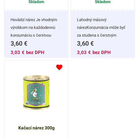
Skladom
Skladom
Hovädzí nárez Je vhodným
Lahodný mäsový
výrobkom na každodennú
nárezKonzumácia môže byť
konzumáciu s čerstvou
za studena s čerstvým
3,60
€
3,60
€
zeleninou.
chlebíkom a zeleninou. Ak sa
rozhodnete pre teplú stravu
3,03
€
bez DPH
3,03
€
bez DPH
jemne mäso opečte na
panvici a podávajte ho z
ryžou, alebo zemiakovým
pyré + kyslé uhorky /
čalamáda. Budete mať
nezabudnuteľný gurmánsky
zážitok. Kto výrobok
ochutnal, stal sa jeho verným
konzumentom.
Kačací nárez 300g