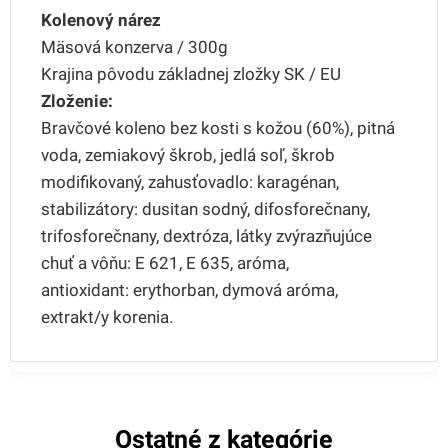
Kolenový nárez
Mäsová konzerva / 300g
Krajina pôvodu základnej zložky SK / EU
Zloženie:
Bravčové koleno bez kosti s kožou (60%), pitná
voda, zemiakový škrob, jedlá soľ, škrob
modifikovaný, zahusťovadlo: karagénan,
stabilizátory: dusitan sodný, difosforečnany,
trifosforečnany, dextróza,
látky zvýrazňujúce
chuť a vôňu: E 621, E 635, aróma,
antioxidant: erythorban, dymová aróma,
extrakt/y korenia.
Ostatné z kategórie