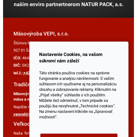
naším enviro partnertnerom
NATUR PACK, a.s.
Mäsovýroba VEPI, s.r.o.
Štúrova 870/52
927 01 Šaľa
Nastavenie Cookies, na vašom
IČO:
46484191
súkromí nám záleží
DIČ:
SK2820005243
tel.č.:
+421 (0) 905 977 991
Táto stránka používa cookies na správne
fungovanie a analýzu návštevnosti. S vaším
Tradičná mäsovýroba
súhlasom ich využívame aj na personalizáciu
obsahu a zobrazovanie reklamy. Kliknutím na
Mäsovýroba VEPI, s.r.o. je výrobná firma na spracovanie
„Prijať všetky“ súhlasíte s ich použitím.
mäsa a mäsových výrobkov.
Môžete tiež odmietnuť, v tom prípade sa
použijú iba nevyhnutné „Technické cookies“.
Napíšte nám, ozveme sa Vám späť v najkratšom možnom čase!
Na zmenu nastavení kliknite na „Spravovať
vencel@ve-pi.sk
možnosti“.
Veľkoobchodné cenníky
Naša firma poskytuje veľkoobchodné cenníky na vyžiadanie,