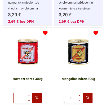
gurmánskym jedlom.Je
výrobkom na každodennú
vhodným výrobkom na
konzumáciu s čerstvou
3,20
€
3,20
€
každodennú konzumáciu s
zeleninou.
čerstvou zeleninou.
2,69
€
bez DPH
2,69
€
bez DPH
Hovädzí nárez 300g
Mangalica nárez 300g