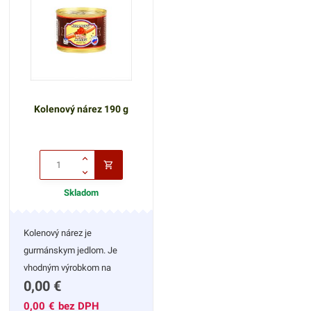
Kolenový nárez 190 g
Skladom
Kolenový nárez je
gurmánskym jedlom. Je
vhodným výrobkom na
0,00
€
každodennú konzumáciu s
čerstvou zeleninou.
0,00
€
bez DPH