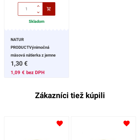
Skladom
NATUR
PRODUCTVýnimočná
mäsová nátierka z jemne
1,30
€
údenou chuťou,bez
konzervačných látok bez
1,09
€
bez DPH
alergénov bez lepku
Podávajte s čerstvým
Zákazníci tiež kúpili
chlebom a zeleninou