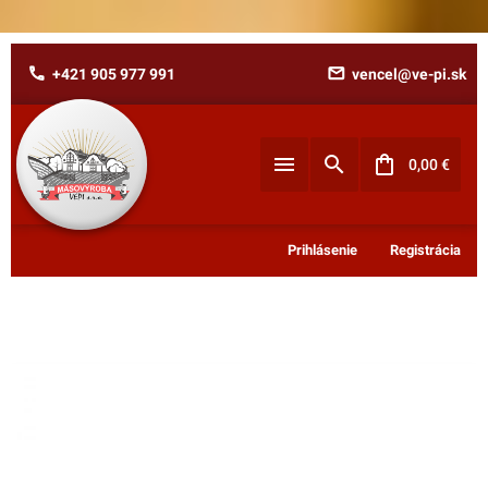
+421 905 977 991
vencel@ve-pi.sk
Zabudnuté heslo?
0,00
€
E-mail
Prihlásenie
Registrácia
Nákupný košík je prázdny