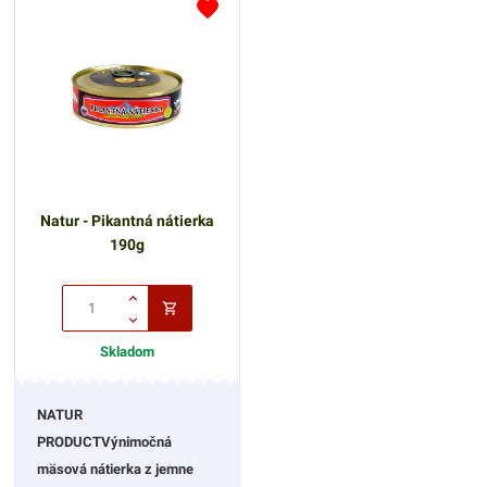
zeleninou.
lepkuPodávajte s čerstvým
chlebom a zeleninou
Natur - Pikantná nátierka
190g
Skladom
NATUR
PRODUCTVýnimočná
mäsová nátierka z jemne