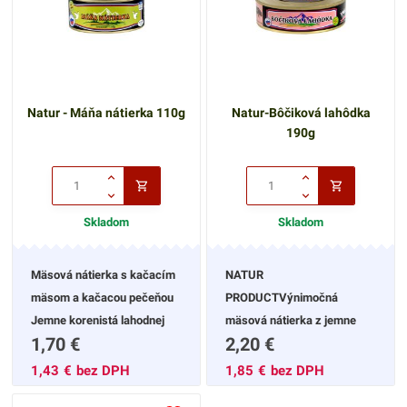
Natur - Máňa nátierka 110g
Natur-Bôčiková lahôdka
190g
Skladom
Skladom
Mäsová nátierka s kačacím
NATUR
mäsom a kačacou pečeňou
PRODUCTVýnimočná
Jemne korenistá lahodnej
mäsová nátierka z jemne
1,70
€
2,20
€
chuti, ľahko roztierateľná.
údenou chuťou, bez
Vhodná pre rýchle raňajky
konzervačných látok bez
1,43
€
bez DPH
1,85
€
bez DPH
ale aj počas dňa s čerstvou
alergénov bez