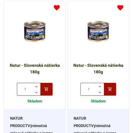
konzumáciu s jablkom.
konzumáciu s jablkom.
Nátierka je bez
Nátierka je bez
konzervačných látok, bez
konzervačných látok, bez
alergénov a bez lepku.
alergénov a bez lepku.
Natur - Slovenská nátierka
Natur - Slovenská nátierka
180g
180g
Skladom
Skladom
NATUR
NATUR
PRODUCTVýnimočná
PRODUCTVýnimočná