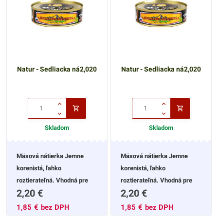
Natur - Sedliacka ná2,020
Natur - Sedliacka ná2,020
Skladom
Skladom
Mäsová nátierka Jemne
Mäsová nátierka Jemne
korenistá, ľahko
korenistá, ľahko
roztierateľná. Vhodná pre
roztierateľná. Vhodná pre
2,20
€
2,20
€
rýchle raňajky ale aj počas
rýchle raňajky ale aj počas
dňa s čerstvou zeleninou.
dňa s čerstvou zeleninou.
1,85
€
bez DPH
1,85
€
bez DPH
Odporúčame vyskúšať
Odporúčame vyskúšať