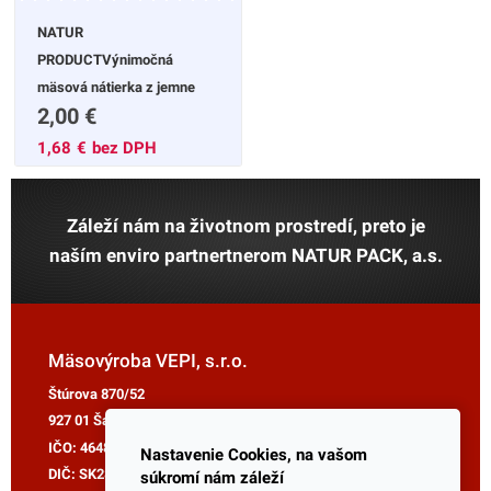
NATUR
PRODUCTVýnimočná
mäsová nátierka z jemne
2,00
€
pečeňovou chuťou,
vyrábaná len so
1,68
€
bez DPH
Slovenského mäsa.bez
konzervačných látokbez
Záleží nám na životnom prostredí, preto je
alergénovbez
lepkuPodávajte s čerstvým
naším enviro partnertnerom
NATUR PACK, a.s.
chlebom a zeleninou
Mäsovýroba VEPI, s.r.o.
Štúrova 870/52
927 01 Šaľa
IČO:
46484191
Nastavenie Cookies, na vašom
DIČ:
SK2820005243
súkromí nám záleží