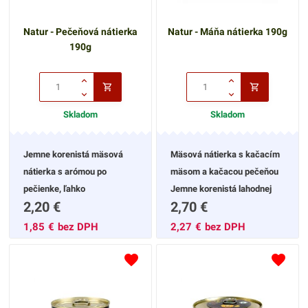
Natur - Pečeňová nátierka
Natur - Máňa nátierka 190g
190g
Skladom
Skladom
Jemne korenistá mäsová
Mäsová nátierka s kačacím
nátierka s arómou po
mäsom a kačacou pečeňou
pečienke, ľahko
Jemne korenistá lahodnej
2,20
€
2,70
€
roztierateľná. Vhodná pre
chuti, ľahko roztierateľná.
rýchle raňajky ale aj počas
Vhodná pre rýchle raňajky
1,85
€
bez DPH
2,27
€
bez DPH
dňa s čerstvou
ale aj počas dňa s čerstvou
zeleninou.Odporúčame
zeleninou.
konzumovať v kombinácii s
jablkom.