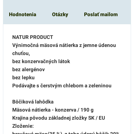
Hodnotenia
Otázky
Poslať mailom
NATUR PRODUCT
Výnimočná mäsová nátierka z jemne údenou
chuťou,
bez konzervačných látok
bez alergénov
bez lepku
Podávajte s čerstvým chlebom a zeleninou
Bôčiková lahôdka
Mäsová nátierka - konzerva / 190 g
Krajina pôvodu základnej zložky SK / EU
Zloženie:
bravčové mäso(35 %), z toho údený bôčik 20%,