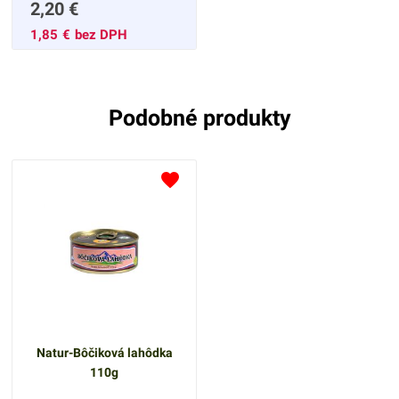
2,20
€
pálivou chuťou bez
konzervačných látok bez
1,85
€
bez DPH
alergénov bez lepku
Podávajte s čerstvým
chlebom a zeleninou
Podobné produkty
Natur-Bôčiková lahôdka
110g